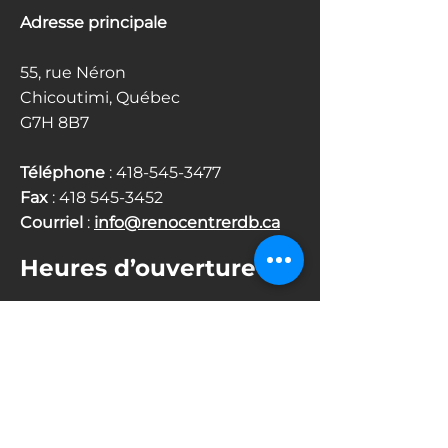
Adresse principale
55, rue Néron
Chicoutimi, Québec
G7H 8B7
Téléphone
:
418-545-3477
Fax
:
418 545-3452
Courriel
:
info@renocentrerdb.ca
Heures d’ouverture
Lundi au mercredi
8 h 00 à 18 h 00
Jeudi et vendredi
8 h 00 à 20 h 00
Samedi
8 h 00 à 17 h 00
Dimanche - Fermé
Zone de service