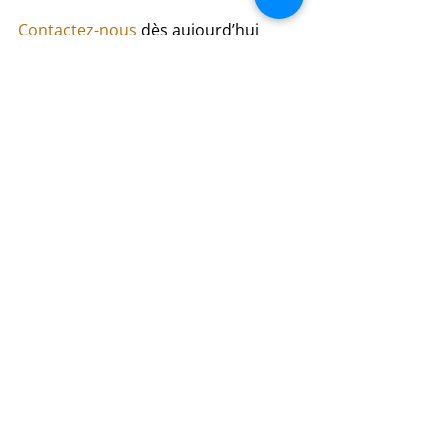
Contactez-nous
 dès aujourd’hui 
pour découvrir notre sélection 
complète et bénéficier des conseils 
personnalisés de nos experts. 